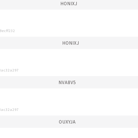
HONIXJ⠀
9ecff232
HONIXJ
dac32a297
NVA8V5⠀⠀
dac32a297
OUXYJA⠀⠀