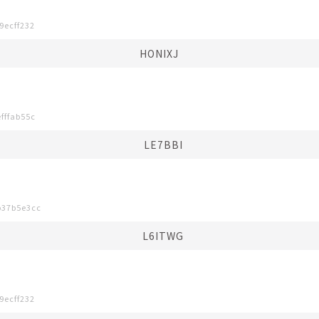
9ecff232
HONIXJ⠀
fffab55c
LE7BBI
b37b5e3cc
L6ITWG
9ecff232