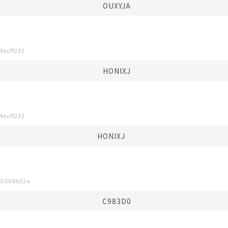
OUXYJA
9ecff232
HONIXJ
9ecff232
HONIXJ⠀⠀
92008bd2a
C983D0