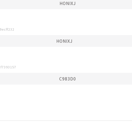
HONIXJ
9ecff232
HONIXJ⠀⠀
cf7393157
C983D0