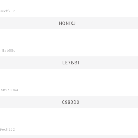
9ecff232
HONIXJ⠀⠀
fffab55c
LE7BBI
5ab978944
C983D0
9ecff232