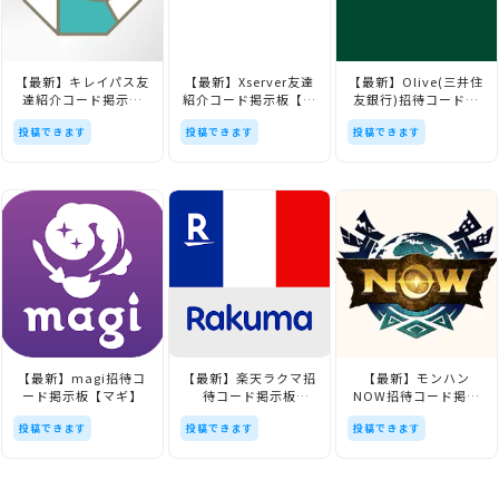
【最新】キレイパス友
【最新】Xserver友達
【最新】Olive(三井住
達紹介コード掲示板
紹介コード掲示板【エ
友銀行)招待コード掲
【美容】
ックスサーバー】
示板【SMBC】
投稿できます
投稿できます
投稿できます
【最新】magi招待コ
【最新】楽天ラクマ招
【最新】モンハン
ード掲示板【マギ】
待コード掲示板
NOW招待コード掲示
【Rakuma】
板【モンハンナウ】
投稿できます
投稿できます
投稿できます