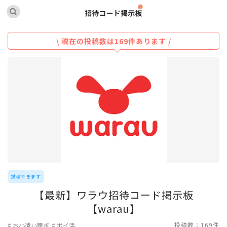
\ 現在の投稿数は169件あります /
投稿できます
【最新】ワラウ招待コード掲示板
【warau】
投稿数：169件
お小遣い稼ぎ
ポイ活