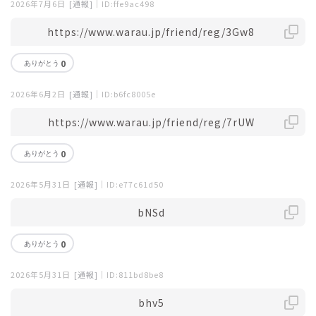
2026年7月6日
[通報]
｜ID:ffe9ac498
https://www.warau.jp/friend/reg/3Gw8
0
2026年6月2日
[通報]
｜ID:b6fc8005e
https://www.warau.jp/friend/reg/7rUW
0
2026年5月31日
[通報]
｜ID:e77c61d50
bNSd
0
2026年5月31日
[通報]
｜ID:811bd8be8
bhv5