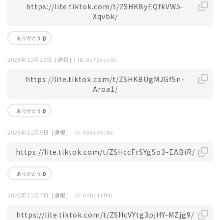
https://lite.tiktok.com/t/ZSHKByEQfkVW5-
Xqvbk/
0
2025年12月22日
[通報]
｜ID:0e72ccc0c
https://lite.tiktok.com/t/ZSHKBUgMJGf5n-
Aroa1/
0
2025年11月9日
[通報]
｜ID:388e35c8e
https://lite.tiktok.com/t/ZSHccFrSYgSo3-EABiR/
0
2025年11月7日
[通報]
｜ID:d0bc1ef0b
https://lite.tiktok.com/t/ZSHcVYtg3pjHY-MZjg9/