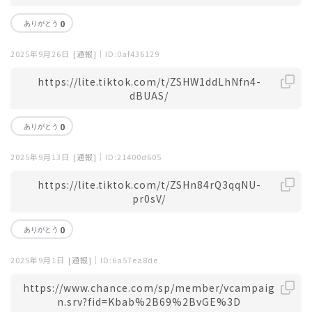
0
2025年9月26日
[通報]
｜ID:0af436129
https://lite.tiktok.com/t/ZSHW1ddLhNfn4-
dBUAS/
0
2025年9月13日
[通報]
｜ID:21400d605
https://lite.tiktok.com/t/ZSHn84rQ3qqNU-
pr0sV/
0
2025年9月1日
[通報]
｜ID:6a57ea8de
https://www.chance.com/sp/member/vcampaig
n.srv?fid=Kbab%2B69%2BvGE%3D