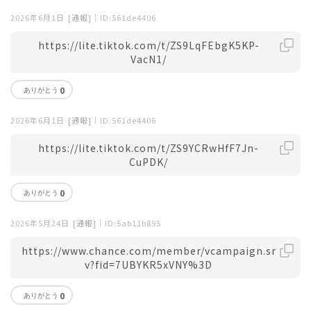
2026年6月1日
[通報]
｜ID:561de4406
https://lite.tiktok.com/t/ZS9LqFEbgK5KP-
VacN1/
0
2026年6月1日
[通報]
｜ID:561de4406
https://lite.tiktok.com/t/ZS9YCRwHfF7Jn-
CuPDK/
0
2026年5月24日
[通報]
｜ID:5ab11b895
https://www.chance.com/member/vcampaign.sr
v?fid=7UBYKR5xVNY%3D
0