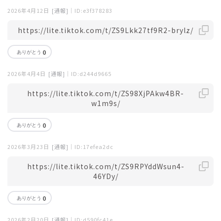
2026年4月12日
[通報]
｜ID:e3f378283
https://lite.tiktok.com/t/ZS9Lkk27tf9R2-brylz/
0
2026年4月4日
[通報]
｜ID:d244d9665
https://lite.tiktok.com/t/ZS98XjPAkw4BR-
w1m9s/
0
2026年3月23日
[通報]
｜ID:17efea2dc
https://lite.tiktok.com/t/ZS9RPYddWsun4-
46YDy/
0
2026年2月20日
[通報]
｜ID:d590fc41e