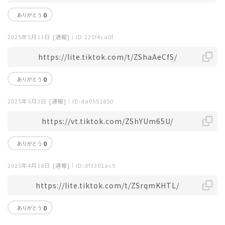
0
2025年5月13日
[通報]
｜ID:225f4ca0f
https://lite.tiktok.com/t/ZShaAeCfS/
0
2025年5月3日
[通報]
｜ID:da0551850
https://vt.tiktok.com/ZShYUm65U/
0
2025年4月18日
[通報]
｜ID:df3301ac9
https://lite.tiktok.com/t/ZSrqmKHTL/
0