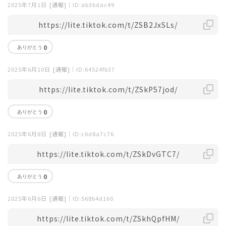
2025年7月1日
[通報]
｜ID:ab3bdac49
https://lite.tiktok.com/t/ZSB2JxSLs/
0
2025年6月10日
[通報]
｜ID:64524fb37
https://lite.tiktok.com/t/ZSkP57jod/
0
2025年6月8日
[通報]
｜ID:c6d8a7c76
https://lite.tiktok.com/t/ZSkDvGTC7/
0
2025年6月6日
[通報]
｜ID:568b4d160
https://lite.tiktok.com/t/ZSkhQpfHM/