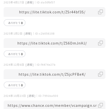
2025年4月17日
[通報]
｜ID:da50fbf37
https://lite.tiktok.com/t/ZSr44bf3S/
0
2025年1月2日
[通報]
｜ID:c2b056108
https://lite.tiktok.com/t/ZS6DmJnHJ/
0
2024年12月6日
[通報]
｜ID:f4474e27b
https://lite.tiktok.com/t/ZSjcPFBeK/
0
2024年10月23日
[通報]
｜ID:7991ba930
https://www.chance.com/member/vcampaign.sr