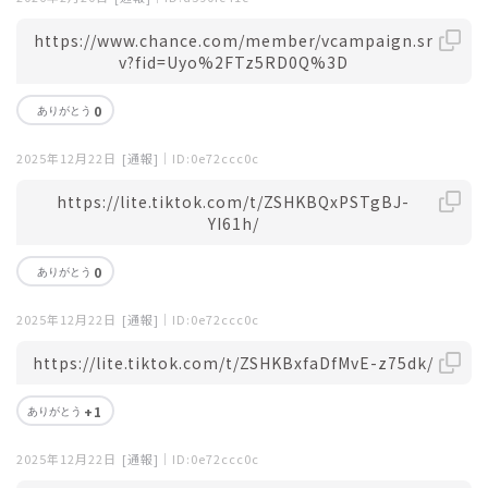
https://www.chance.com/member/vcampaign.sr
v?fid=Uyo%2FTz5RD0Q%3D
0
2025年12月22日
[通報]
｜ID:0e72ccc0c
https://lite.tiktok.com/t/ZSHKBQxPSTgBJ-
YI61h/
0
2025年12月22日
[通報]
｜ID:0e72ccc0c
https://lite.tiktok.com/t/ZSHKBxfaDfMvE-z75dk/
+1
2025年12月22日
[通報]
｜ID:0e72ccc0c